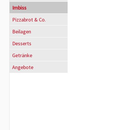
Imbiss
Pizzabrot & Co.
Beilagen
Desserts
Getränke
Angebote