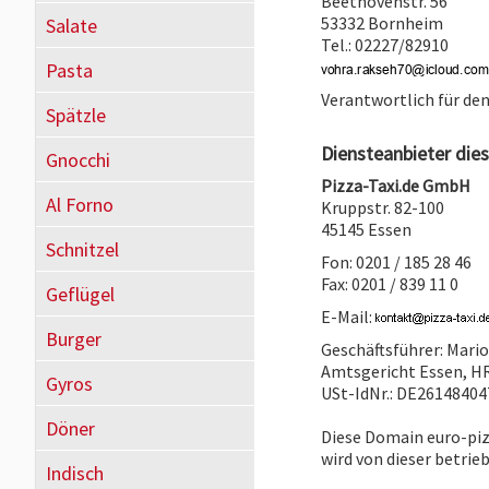
Beethovenstr. 56
53332 Bornheim
Salate
Tel.: 02227/82910
Pasta
Verantwortlich für de
Spätzle
Diensteanbieter dies
Gnocchi
Pizza-Taxi.de GmbH
Al Forno
Kruppstr. 82-100
45145 Essen
Schnitzel
Fon: 0201 / 185 28 46
Fax: 0201 / 839 11 0
Geflügel
E-Mail:
Burger
Geschäftsführer: Mari
Amtsgericht Essen, H
Gyros
USt-IdNr.: DE26148404
Döner
Diese Domain euro-piz
wird von dieser betrie
Indisch