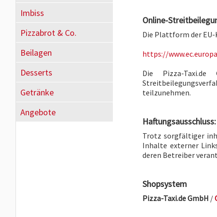
Imbiss
Online-Streitbeilegu
Pizzabrot & Co.
Die Plattform der EU-
Beilagen
https://www.ec.europ
Desserts
Die Pizza-Taxi.d
Streitbeilegungsve
Getränke
teilzunehmen.
Angebote
Haftungsausschluss:
Trotz sorgfältiger in
Inhalte externer Links
deren Betreiber veran
Shopsystem
Pizza-Taxi.de GmbH
/